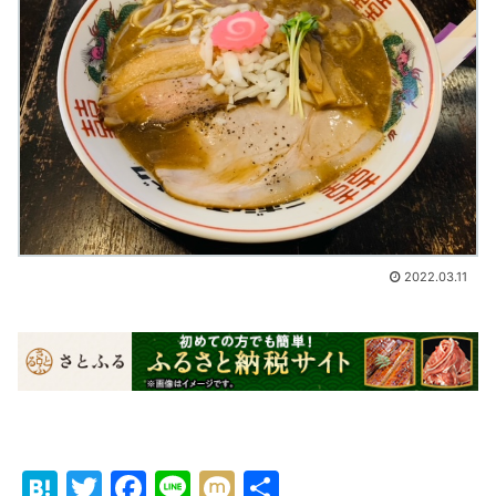
2022.03.11
H
T
F
Li
M
共