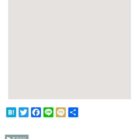
H
T
F
Li
M
共
at
w
a
n
ix
有
e
itt
c
e
i
煮干結社