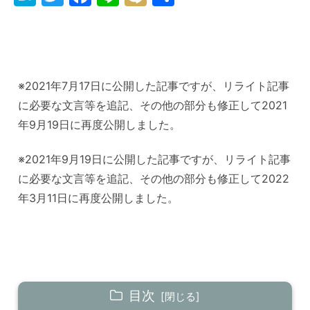
at
w
a
n
ix
有
e
itt
c
e
i
n
er
e
a
b
※2021年7月17日に公開した記事ですが、リライト記事
o
に必要な文言等を追記、その他の部分も修正して2021
o
年9月19日に再度公開しました。
k
※2021年9月19日に公開した記事ですが、リライト記事
に必要な文言等を追記、その他の部分も修正して2022
年3月11日に再度公開しました。
目次