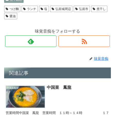
n
er
e
a
b
つけ麵
ランチ
塩
弘前城周辺
弘前市
煮干し
o
醤油
o
味覚音痴をフォローする
k
味覚音痴
関連記事
中国菜 鳳龍
中国菜鳳龍
営業時間中国菜 鳳龍 営業時間 １１時～１４時 １７