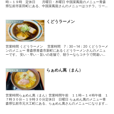
時～１９時 定休日 月曜日・木曜日 中国菜鳳龍のメニュー青森
県弘前市富田町にある、中国菜鳳龍さんのメニューはコチラ。リーズ
ナブルな町中華です。 麺セット（担々麵...
くどうラーメン
くどうラーメン
営業時間 くどうラーメン 営業時間 7：30～14：20 くどうラーメ
ンのメニュー 青森県青森市新町にあるくどうラーメンさんのメニュ
ーです。 安い・早い・旨いの老舗で、朝ラーならコチラで間違いな
し！ ラーメン大 ラーメン大６００...
らぁめん萬（まん）
らぁめん萬（まん）
営業時間らぁめん萬（まん）営業時間午前 １１時～１４時午後 １
７時３０分～１９時３０分定休日 日曜日 らぁめん萬のメニュー青
森県弘前市元大工町にある、らぁめん萬さんのメニューになります。
鶏白湯のお店のようですね。みそラーメ...