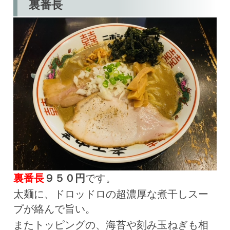
裏番長
裏番長
９５０円
です。
太麺に、ドロッドロの超濃厚な煮干しスー
プが絡んで旨い。
またトッピングの、海苔や刻み玉ねぎも相