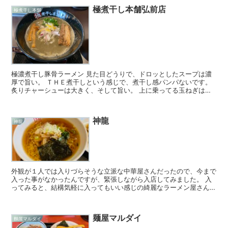
極煮干し本舗弘前店
極煮干し本舗
極濃煮干し豚骨ラーメン 見た目どうりで、ドロッとしたスープは濃
厚で旨い。 ＴＨＥ煮干しという感じで、煮干し感パンパないです。
炙りチャーシューは大きく、そして旨い。 上に乗ってる玉ねぎは、
食感も良くサッパリしていて相性抜群。
神龍
神龍
外観が１人では入りづらそうな立派な中華屋さんだったので、今まで
入った事がなかったんですが、緊張しながら入店してみました。 入
ってみると、結構気軽に入ってもいい感じの綺麗なラーメン屋さんで
した。 ご飯類の種類も多く、嬉しいのがセットメニューですね。
麺屋マルダイ
麵屋マルダイ